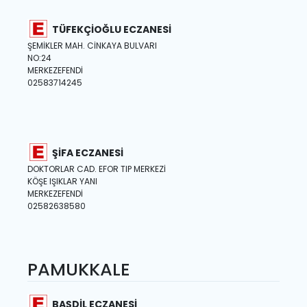
TÜFEKÇİOĞLU ECZANESİ
ŞEMİKLER MAH. CİNKAYA BULVARI
NO:24
MERKEZEFENDİ
02583714245
ŞİFA ECZANESİ
DOKTORLAR CAD. EFOR TIP MERKEZİ
KÖŞE IŞIKLAR YANI
MERKEZEFENDİ
02582638580
PAMUKKALE
BAŞDİL ECZANESİ