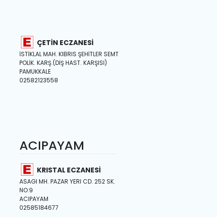
ÇETİN ECZANESİ
İSTİKLAL MAH. KIBRIS ŞEHİTLER SEMT
POLİK. KARŞ.(DİŞ HAST. KARŞISI)
PAMUKKALE
02582123558
ACIPAYAM
KRISTAL ECZANESİ
ASAGI MH. PAZAR YERI CD. 252 SK.
NO:9
ACIPAYAM
02585184677