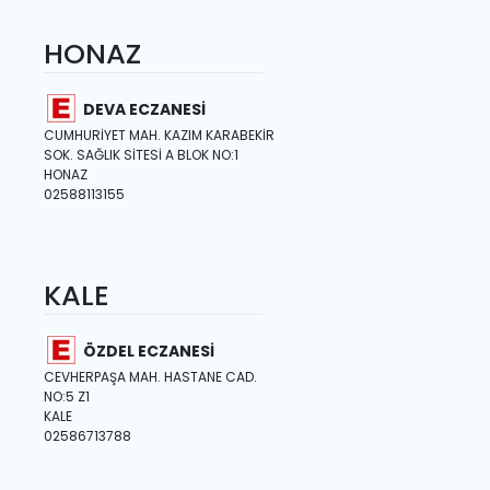
HONAZ
DEVA ECZANESİ
CUMHURİYET MAH. KAZIM KARABEKİR
SOK. SAĞLIK SİTESİ A BLOK NO:1
HONAZ
02588113155
KALE
ÖZDEL ECZANESİ
CEVHERPAŞA MAH. HASTANE CAD.
NO:5 Z1
KALE
02586713788