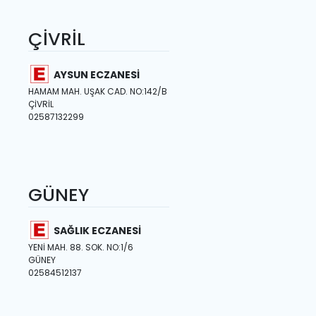
ÇİVRİL
AYSUN ECZANESİ
HAMAM MAH. UŞAK CAD. NO:142/B
ÇİVRİL
02587132299
GÜNEY
SAĞLIK ECZANESİ
YENİ MAH. 88. SOK. NO:1/6
GÜNEY
02584512137