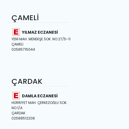
ÇAMELİ
YILMAZ ECZANESİ
YENİ MAH. MENEKŞE SOK. NO:27/5-11
ÇAMELİ
02585715044
ÇARDAK
DAMLA ECZANESİ
HÜRRİYET MAH. ÇERKEZOĞLU SOK.
NO:1/A
ÇARDAK
02588512208