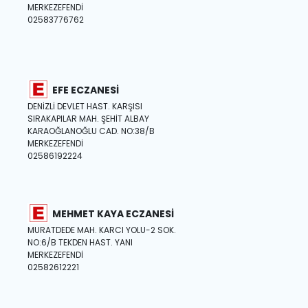
MERKEZEFENDİ
02583776762
EFE ECZANESİ
DENİZLİ DEVLET HAST. KARŞISI
SIRAKAPILAR MAH. ŞEHİT ALBAY
KARAOĞLANOĞLU CAD. NO:38/B
MERKEZEFENDİ
02586192224
MEHMET KAYA ECZANESİ
MURATDEDE MAH. KARCI YOLU-2 SOK.
NO:6/B TEKDEN HAST. YANI
MERKEZEFENDİ
02582612221