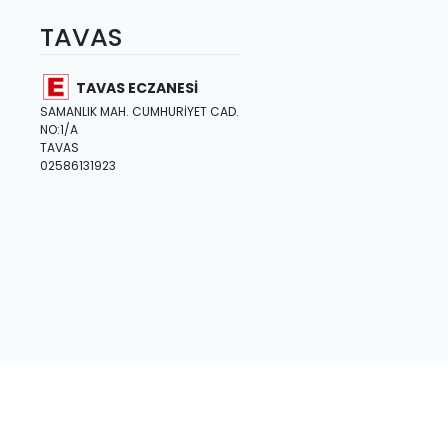
TAVAS
TAVAS ECZANESİ
SAMANLIK MAH. CUMHURİYET CAD.
NO:1/A
TAVAS
02586131923